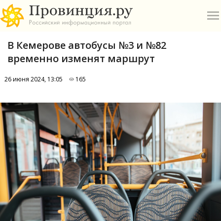
В Кемерове автобусы №3 и №82
временно изменят маршрут
26 июня 2024, 13:05
165
О
А
П
Б
В
Р