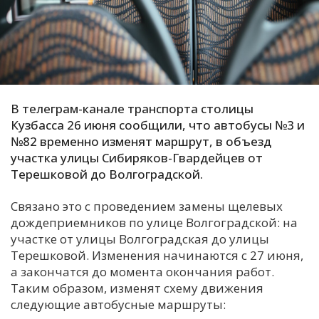
С
Е
И
Т
В телеграм-канале транспорта столицы
К
Кузбасса 26 июня сообщили, что автобусы №3 и
№82 временно изменят маршрут, в объезд
участка улицы Сибиряков-Гвардейцев от
У
Терешковой до Волгоградской.
Связано это с проведением замены щелевых
Х
дождеприемников по улице Волгоградской: на
М
участке от улицы Волгоградская до улицы
Ч
Терешковой. Изменения начинаются с 27 июня,
а закончатся до момента окончания работ.
Н
Таким образом, изменят схему движения
Я
следующие автобусные маршруты: