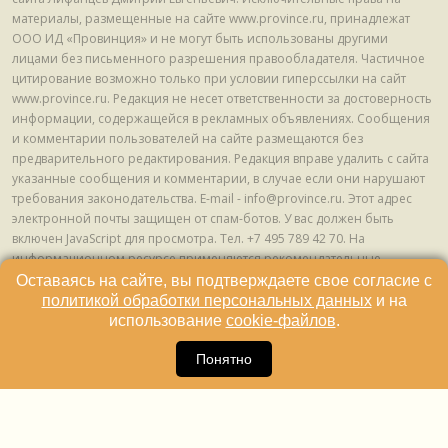
материалы, размещенные на сайте www.province.ru, принадлежат
ООО ИД «Провинция» и не могут быть использованы другими
лицами без письменного разрешения правообладателя. Частичное
цитирование возможно только при условии гиперссылки на сайт
www.province.ru. Редакция не несет ответственности за достоверность
информации, содержащейся в рекламных объявлениях. Сообщения
и комментарии пользователей на сайте размещаются без
предварительного редактирования. Редакция вправе удалить с сайта
указанные сообщения и комментарии, в случае если они нарушают
требования законодательства. E-mail - info@province.ru. Этот адрес
электронной почты защищен от спам-ботов. У вас должен быть
включен JavaScript для просмотра. Tел. +7 495 789 42 70. На
информационном ресурсе применяются рекомендательные
технологии (информационные технологии предоставления
Оставаясь на сайте, вы подтверждаете свое согласие с
информации на основе сбора, систематизации и анализа сведений,
политикой обработки персональных данных
и на
относящихся к предпочтениям пользователей сети "Интернет",
использование
cookie-файлов
.
находящихся на территории Российской Федерации) © ООО ИД
16
«Провинция», 2013 - 2024г.
Понятно