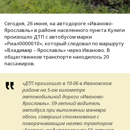
С
Е
Сегодня, 26 июня, на автодороге «Иваново-
Ярославль» в районе населенного пункта Кулиги
И
произошло ДТП с автобусом марки
Т
«Риал0000010», который следовал по маршруту
К
«Владимир – Ярославль» через Иваново. В
общественном транспорте находилось 20
пассажиров.
У
«ДТП произошло в 10-06 в Ивановском
Х
районе на 5-ом километре
М
автомобильной дороги «Иваново-
Ч
Ярославль». 59-летний водитель
автобуса при выполнении маневра
Н
обгон, совершил столкновение с
Я
поворачивающим налево трактором
«Беларус» под управлением 56-летнего