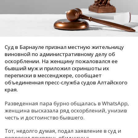
С
Е
И
Т
Суд в Барнауле признал местную жительницу
К
виновной по административному делу об
оскорблении. На женщину пожаловался ее
бывший муж и приложил скриншоты их
У
переписки в мессенджере, сообщает
объединенная пресс-служба судов Алтайского
края.
Х
М
Разведенная пара бурно общалась в WhatsApp,
Ч
женщина высказала ряд оскорблений, унизив
честь и достоинство бывшего.
Н
Я
Тот, недолго думая, подал заявление в суд и
попросил привлечь обидчицу к