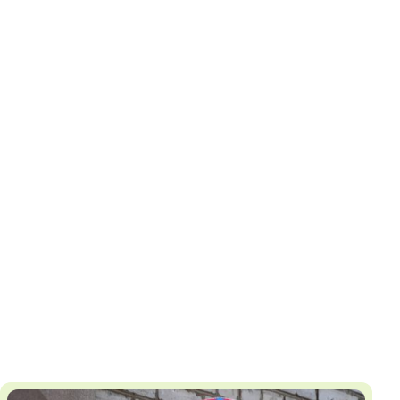
И
Т
К
У
Х
М
Ч
Н
Я