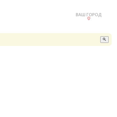
ВАШ ГОРОД
О
А
П
Б
В
Р
С
Е