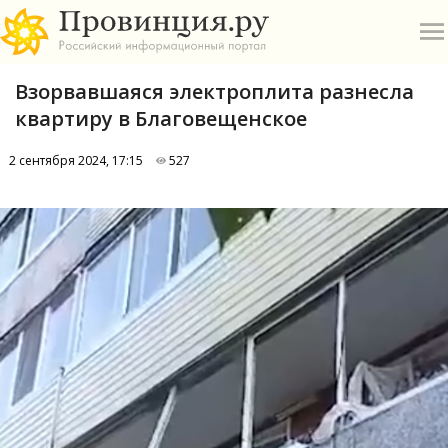
Взорвавшаяся электроплита разнесла
квартиру в Благовещенское
2 сентября 2024, 17:15
527
О
А
П
Б
В
Р