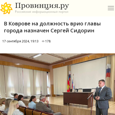
В Коврове на должность врио главы
города назначен Сергей Сидорин
17 сентября 2024, 19:13
178
О
А
П
Б
В
Р