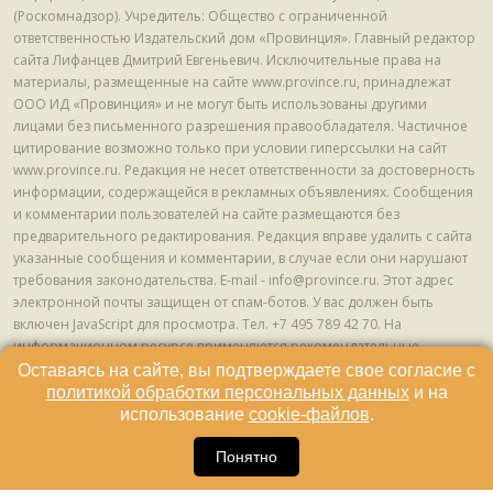
(Роскомнадзор). Учредитель: Общество с ограниченной
ответственностью Издательский дом «Провинция». Главный редактор
сайта Лифанцев Дмитрий Евгеньевич. Исключительные права на
материалы, размещенные на сайте www.province.ru, принадлежат
ООО ИД «Провинция» и не могут быть использованы другими
лицами без письменного разрешения правообладателя. Частичное
цитирование возможно только при условии гиперссылки на сайт
www.province.ru. Редакция не несет ответственности за достоверность
информации, содержащейся в рекламных объявлениях. Сообщения
и комментарии пользователей на сайте размещаются без
предварительного редактирования. Редакция вправе удалить с сайта
указанные сообщения и комментарии, в случае если они нарушают
требования законодательства. E-mail - info@province.ru. Этот адрес
электронной почты защищен от спам-ботов. У вас должен быть
включен JavaScript для просмотра. Tел. +7 495 789 42 70. На
информационном ресурсе применяются рекомендательные
технологии (информационные технологии предоставления
Оставаясь на сайте, вы подтверждаете свое согласие с
информации на основе сбора, систематизации и анализа сведений,
политикой обработки персональных данных
и на
относящихся к предпочтениям пользователей сети "Интернет",
использование
cookie-файлов
.
находящихся на территории Российской Федерации) © ООО ИД
16
«Провинция», 2013 - 2024г.
Понятно