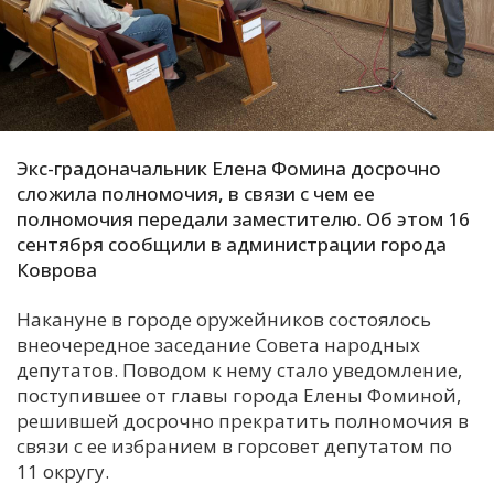
С
Е
И
Т
Экс-градоначальник Елена Фомина досрочно
К
сложила полномочия, в связи с чем ее
полномочия передали заместителю. Об этом 16
сентября сообщили в администрации города
У
Коврова
Накануне в городе оружейников состоялось
Х
внеочередное заседание Совета народных
М
депутатов. Поводом к нему стало уведомление,
Ч
поступившее от главы города Елены Фоминой,
решившей досрочно прекратить полномочия в
Н
связи с ее избранием в горсовет депутатом по
Я
11 округу.