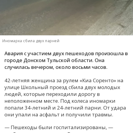
С
Е
И
Иномарка сбила двух парней
Т
К
Авария с участием двух пешеходов произошла в
городе Донском Тульской области. Она
случилась вечером, около восьми часов.
У
42-летняя женщина за рулем «Киа Соренто» на
улице Школьный проезд сбила двух молодых
Х
людей, которые переходили дорогу в
М
неположенном месте. Под колеса иномарки
Ч
попали 34-летний и 24-летний парни. От удара
Н
они упали на асфальт и получили травмы.
Я
— Пешеходы были госпитализированы, —