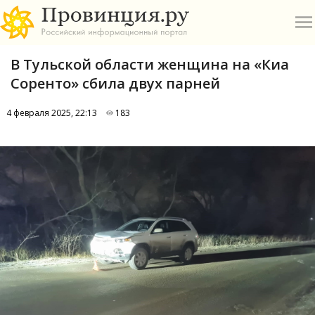
В Тульской области женщина на «Киа
Соренто» сбила двух парней
4 февраля 2025, 22:13
183
О
А
П
Б
В
Р