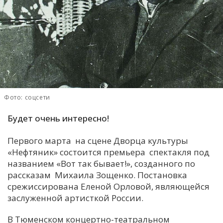
С
Е
И
Т
К
Фото: соцсети
Будет очень интересно!
У
Первого марта на сцене Дворца культуры
Х
«Нефтяник» состоится премьера спектакля под
М
названием «Вот так бывает!», созданного по
Ч
рассказам Михаила Зощенко. Постановка
срежиссирована Еленой Орловой, являющейся
Н
заслуженной артисткой России.
Я
В Тюменском концертно-театральном