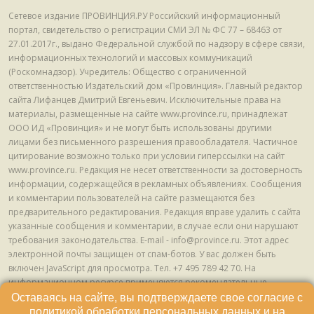
Сетевое издание ПРОВИНЦИЯ.РУ Российский информационный
портал, свидетельство о регистрации СМИ ЭЛ № ФС 77 – 68463 от
27.01.2017г., выдано Федеральной службой по надзору в сфере связи,
информационных технологий и массовых коммуникаций
(Роскомнадзор). Учредитель: Общество с ограниченной
ответственностью Издательский дом «Провинция». Главный редактор
сайта Лифанцев Дмитрий Евгеньевич. Исключительные права на
материалы, размещенные на сайте www.province.ru, принадлежат
ООО ИД «Провинция» и не могут быть использованы другими
лицами без письменного разрешения правообладателя. Частичное
цитирование возможно только при условии гиперссылки на сайт
www.province.ru. Редакция не несет ответственности за достоверность
информации, содержащейся в рекламных объявлениях. Сообщения
и комментарии пользователей на сайте размещаются без
предварительного редактирования. Редакция вправе удалить с сайта
указанные сообщения и комментарии, в случае если они нарушают
требования законодательства. E-mail - info@province.ru. Этот адрес
электронной почты защищен от спам-ботов. У вас должен быть
включен JavaScript для просмотра. Tел. +7 495 789 42 70. На
информационном ресурсе применяются рекомендательные
технологии (информационные технологии предоставления
Оставаясь на сайте, вы подтверждаете свое согласие с
информации на основе сбора, систематизации и анализа сведений,
политикой обработки персональных данных
и на