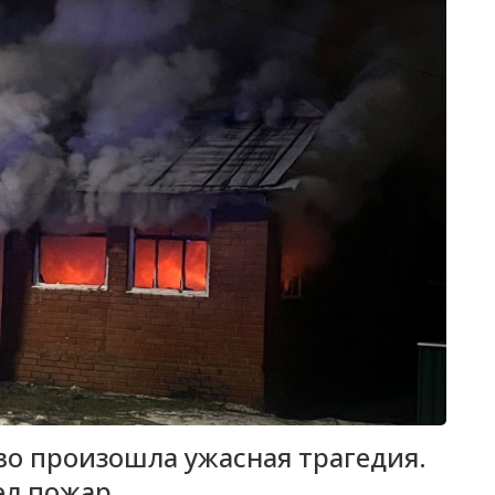
ово произошла ужасная трагедия.
л пожар.