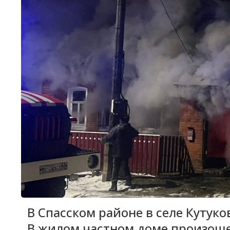
В Спасском районе в селе Кутук
В жилом частном доме произоше