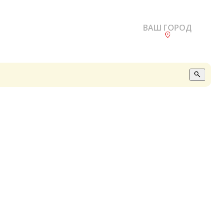
ВАШ ГОРОД
О
А
П
Б
В
Р
С
Е