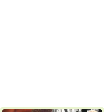
И
Т
К
У
Х
М
Ч
Н
Я