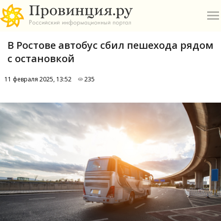
В Ростове автобус сбил пешехода рядом
с остановкой
11 февраля 2025, 13:52
235
О
А
П
Б
В
Р