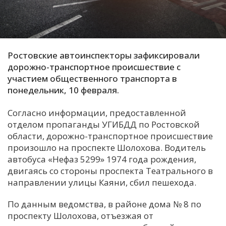
С
Е
Ростовские автоинспекторы зафиксировали
И
дорожно-транспортное происшествие с
Т
участием общественного транспорта в
К
понедельник, 10 февраля.
Согласно информации, предоставленной
У
отделом пропаганды УГИБДД по Ростовской
области, дорожно-транспортное происшествие
произошло на проспекте Шолохова. Водитель
Х
автобуса «Нефаз 5299» 1974 года рождения,
М
двигаясь со стороны проспекта Театрального в
Ч
направлении улицы Каяни, сбил пешехода.
Н
По данным ведомства, в районе дома № 8 по
Я
проспекту Шолохова, отъезжая от