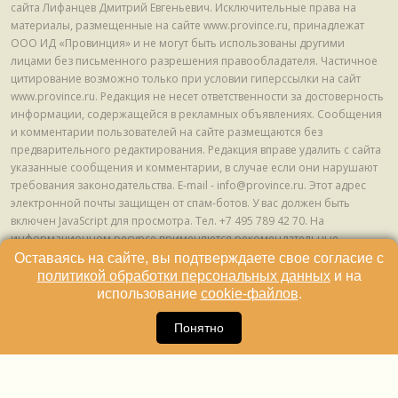
сайта Лифанцев Дмитрий Евгеньевич. Исключительные права на
материалы, размещенные на сайте www.province.ru, принадлежат
ООО ИД «Провинция» и не могут быть использованы другими
лицами без письменного разрешения правообладателя. Частичное
цитирование возможно только при условии гиперссылки на сайт
www.province.ru. Редакция не несет ответственности за достоверность
информации, содержащейся в рекламных объявлениях. Сообщения
и комментарии пользователей на сайте размещаются без
предварительного редактирования. Редакция вправе удалить с сайта
указанные сообщения и комментарии, в случае если они нарушают
требования законодательства. E-mail - info@province.ru. Этот адрес
электронной почты защищен от спам-ботов. У вас должен быть
включен JavaScript для просмотра. Tел. +7 495 789 42 70. На
информационном ресурсе применяются рекомендательные
технологии (информационные технологии предоставления
Оставаясь на сайте, вы подтверждаете свое согласие с
информации на основе сбора, систематизации и анализа сведений,
политикой обработки персональных данных
и на
относящихся к предпочтениям пользователей сети "Интернет",
использование
cookie-файлов
.
находящихся на территории Российской Федерации) © ООО ИД
16
«Провинция», 2013 - 2024г.
Понятно