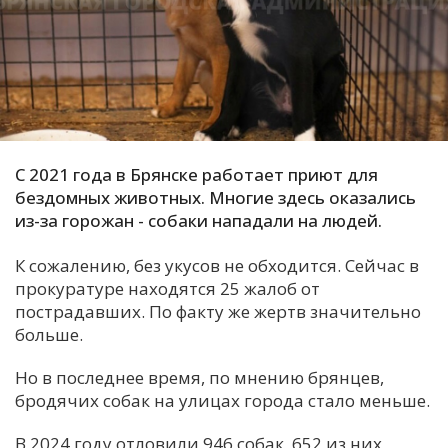
С
Е
И
Т
К
С 2021 года в Брянске работает приют для
бездомных животных. Многие здесь оказались
из-за горожан - собаки нападали на людей.
У
К сожалению, без укусов не обходится. Сейчас в
прокуратуре находятся 25 жалоб от
Х
пострадавших. По факту же жертв значительно
М
больше.
Ч
Но в последнее время, по мнению брянцев,
Н
бродячих собак на улицах города стало меньше.
Я
В 2024 году отловили 946 собак, 652 из них