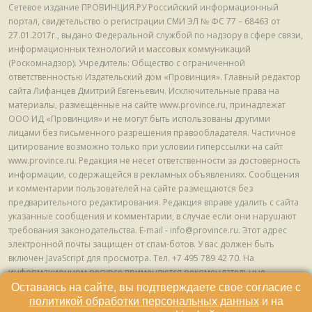
Сетевое издание ПРОВИНЦИЯ.РУ Российский информационный
портал, свидетельство о регистрации СМИ ЭЛ № ФС 77 – 68463 от
27.01.2017г., выдано Федеральной службой по надзору в сфере связи,
информационных технологий и массовых коммуникаций
(Роскомнадзор). Учредитель: Общество с ограниченной
ответственностью Издательский дом «Провинция». Главный редактор
сайта Лифанцев Дмитрий Евгеньевич. Исключительные права на
материалы, размещенные на сайте www.province.ru, принадлежат
ООО ИД «Провинция» и не могут быть использованы другими
лицами без письменного разрешения правообладателя. Частичное
цитирование возможно только при условии гиперссылки на сайт
www.province.ru. Редакция не несет ответственности за достоверность
информации, содержащейся в рекламных объявлениях. Сообщения
и комментарии пользователей на сайте размещаются без
предварительного редактирования. Редакция вправе удалить с сайта
указанные сообщения и комментарии, в случае если они нарушают
требования законодательства. E-mail - info@province.ru. Этот адрес
электронной почты защищен от спам-ботов. У вас должен быть
включен JavaScript для просмотра. Tел. +7 495 789 42 70. На
информационном ресурсе применяются рекомендательные
технологии (информационные технологии предоставления
Оставаясь на сайте, вы подтверждаете свое согласие с
информации на основе сбора, систематизации и анализа сведений,
политикой обработки персональных данных
и на