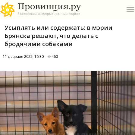
Усыплять или содержать: в мэрии
Брянска решают, что делать с
бродячими собаками
11 февраля 2025, 16:30
460
О
А
П
Б
В
Р