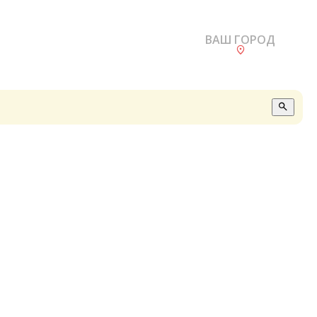
ВАШ ГОРОД
О
А
П
Б
В
Р
С
Е