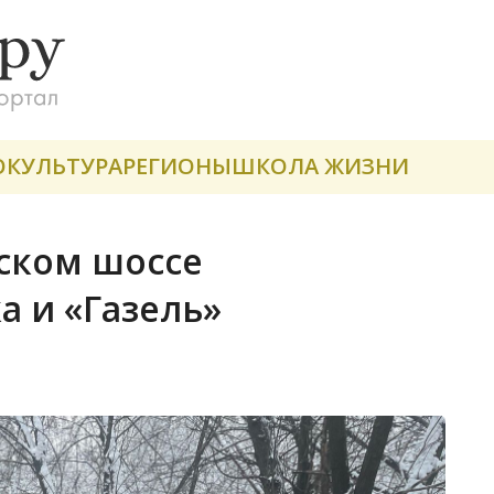
О
КУЛЬТУРА
РЕГИОНЫ
ШКОЛА ЖИЗНИ
жском шоссе
а и «Газель»