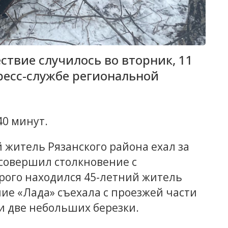
твие случилось во вторник, 11
пресс-службе региональной
40 минут.
 житель Рязанского района ехал за
 совершил столкновение с
орого находился 45-летний житель
ние «Лада» съехала с проезжей части
ли две небольших березки.