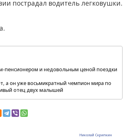
ии пострадал водитель легковушки.
а.
том-пенсионером и недовольным ценой поездки
ет, а он уже восьмикратный чемпион мира по
тливый отец двух малышей
Николай Скрипкин