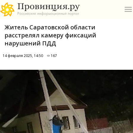
Житель Саратовской области
расстрелял камеру фиксаций
нарушений ПДД
14 февраля 2025, 14:50
167
О
А
П
Б
В
Р