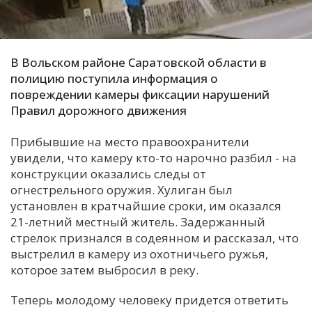
С
Е
В Вольском районе Саратовской области в
полицию поступила информация о
И
повреждении камеры фиксации нарушений
Т
Правил дорожного движения
К
Прибывшие на место правоохранители
увидели, что камеру кто-то нарочно разбил - на
У
конструкции оказались следы от
огнестрельного оружия. Хулиган был
Х
установлен в кратчайшие сроки, им оказался
21-летний местный житель. Задержанный
М
стрелок признался в содеянном и рассказал, что
Ч
выстрелил в камеру из охотничьего ружья,
Н
которое затем выбросил в реку.
Я
Теперь молодому человеку придется ответить