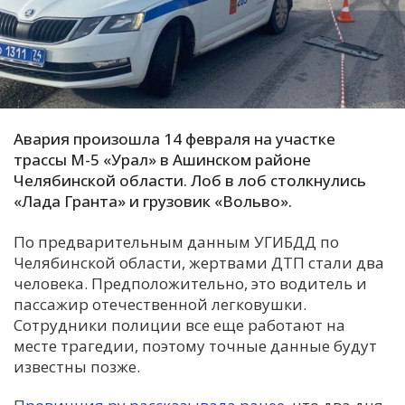
С
Е
И
Т
Авария произошла 14 февраля на участке
К
трассы М-5 «Урал» в Ашинском районе
Челябинской области. Лоб в лоб столкнулись
«Лада Гранта» и грузовик «Вольво».
У
По предварительным данным УГИБДД по
Челябинской области, жертвами ДТП стали два
Х
человека. Предположительно, это водитель и
М
пассажир отечественной легковушки.
Ч
Сотрудники полиции все еще работают на
месте трагедии, поэтому точные данные будут
Н
известны позже.
Я