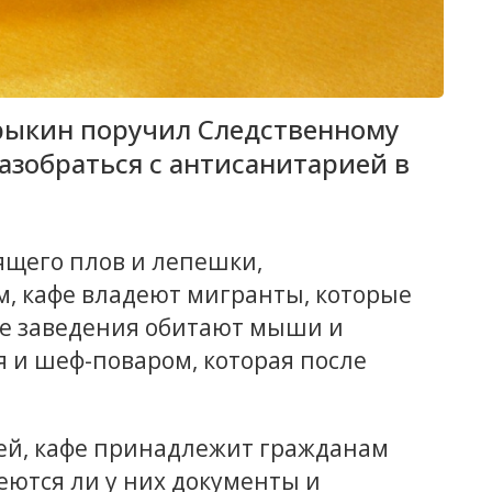
трыкин поручил Следственному
азобраться с антисанитарией в
ящего плов и лепешки,
м, кафе владеют мигранты, которые
не заведения обитают мыши и
я и шеф-поваром, которая после
ей, кафе принадлежит гражданам
еются ли у них документы и