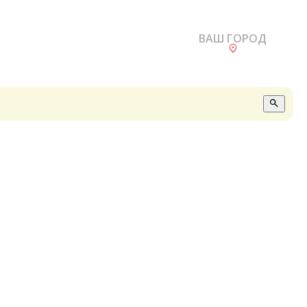
ВАШ ГОРОД
О
А
П
Б
В
Р
С
Е