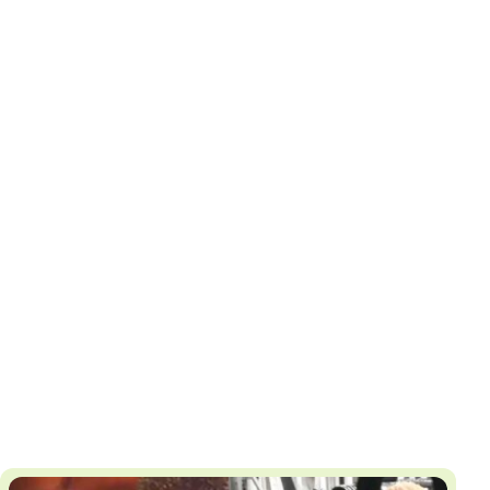
И
Т
К
У
Х
М
Ч
Н
Я