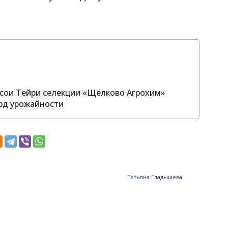
т сои Тейри селекции «Щёлково Агрохим»
рд урожайности
Татьяна Гладышева