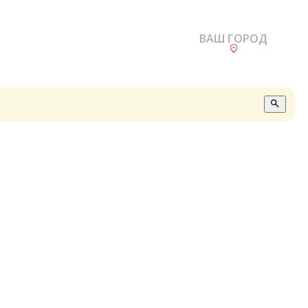
ВАШ ГОРОД
О
А
П
Б
В
Р
С
Е