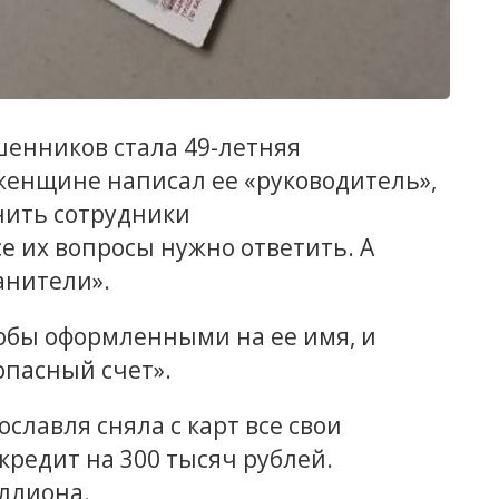
енников стала 49-летняя
женщине написал ее «руководитель»,
нить сотрудники
е их вопросы нужно ответить. А
анители».
кобы оформленными на ее имя, и
опасный счет».
славля сняла с карт все свои
кредит на 300 тысяч рублей.
ллиона.