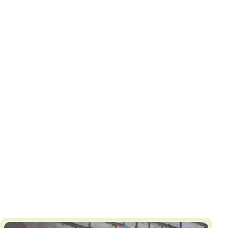
И
Т
К
У
Х
М
Ч
Н
Я