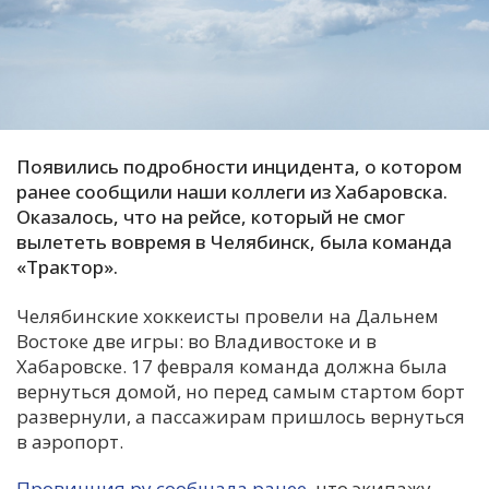
С
Е
И
Т
Появились подробности инцидента, о котором
К
ранее сообщили наши коллеги из Хабаровска.
Оказалось, что на рейсе, который не смог
вылететь вовремя в Челябинск, была команда
У
«Трактор».
Челябинские хоккеисты провели на Дальнем
Х
Востоке две игры: во Владивостоке и в
М
Хабаровске. 17 февраля команда должна была
Ч
вернуться домой, но перед самым стартом борт
развернули, а пассажирам пришлось вернуться
Н
в аэропорт.
Я
Провинция.ру сообщала ранее
, что экипажу