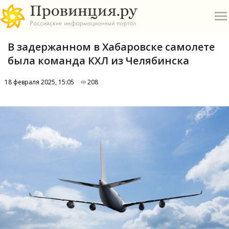
В задержанном в Хабаровске самолете
была команда КХЛ из Челябинска
18 февраля 2025, 15:05
208
О
А
П
Б
В
Р