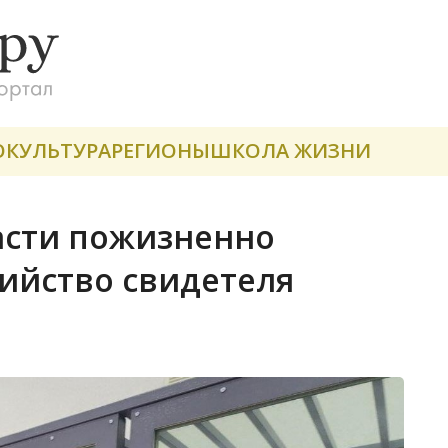
О
КУЛЬТУРА
РЕГИОНЫ
ШКОЛА ЖИЗНИ
асти пожизненно
бийство свидетеля