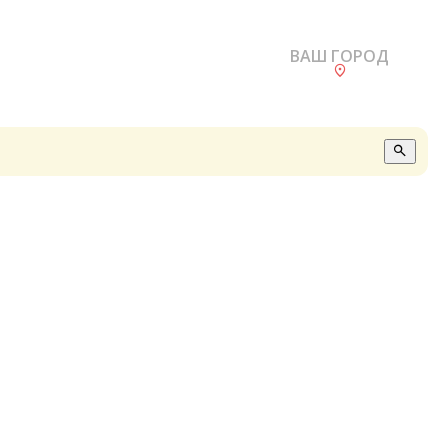
ВАШ ГОРОД
О
А
П
Б
В
Р
С
Е