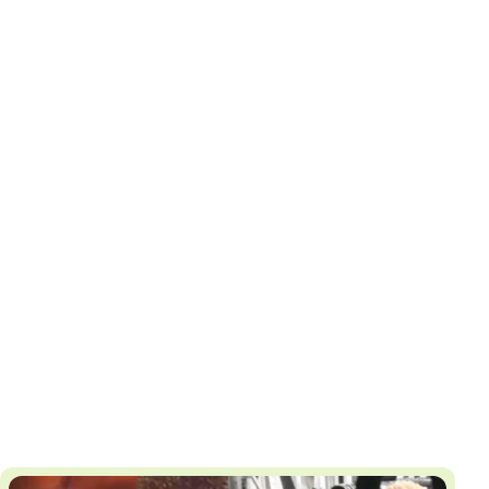
И
Т
К
У
Х
М
Ч
Н
Я