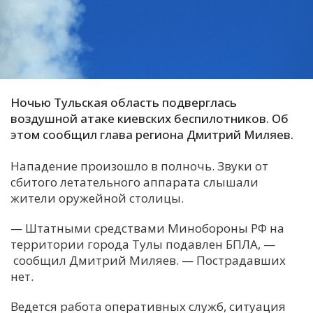
С
Е
И
Т
Ночью Тульская область подверглась
воздушной атаке киевских беспилотников. Об
К
этом сообщил глава региона Дмитрий Миляев.
Нападение произошло в полночь. Звуки от
У
сбитого летательного аппарата слышали
жители оружейной столицы.
Х
М
— Штатными средствами Минобороны РФ на
территории города Тулы подавлен БПЛА, —
Ч
сообщил Дмитрий Миляев. — Пострадавших
Н
нет.
Я
Ведется работа оперативных служб, ситуация