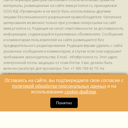
материалы, размещенные на сайте www.province.ru, принадлежат
ООО ИД «Провинция» и не могут быть использованы другими
лицами без письменного разрешения правообладателя. Частичное
цитирование возможно только при условии гиперссылки на сайт
www.province.ru. Редакция не несет ответственности за достоверность
информации, содержащейся в рекламных объявлениях. Сообщения
и комментарии пользователей на сайте размещаются без
предварительного редактирования. Редакция вправе удалить с сайта
указанные сообщения и комментарии, в случае если они нарушают
требования законодательства. E-mail - info@province.ru. Этот адрес
электронной почты защищен от спам-ботов. У вас должен быть
включен JavaScript для просмотра. Tел. +7 495 789 42 70. На
информационном ресурсе применяются рекомендательные
технологии (информационные технологии предоставления
Оставаясь на сайте, вы подтверждаете свое согласие с
информации на основе сбора, систематизации и анализа сведений,
политикой обработки персональных данных
и на
относящихся к предпочтениям пользователей сети "Интернет",
использование
cookie-файлов
.
находящихся на территории Российской Федерации) © ООО ИД
16
«Провинция», 2013 - 2024г.
Понятно