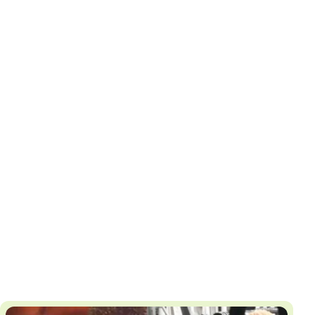
И
Т
К
У
Х
М
Ч
Н
Я