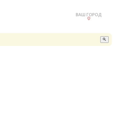
ВАШ ГОРОД
О
А
П
Б
В
Р
С
Е