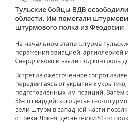
Кадр с видео захвата поселка
Тульские бойцы ВДВ освободили
области. Им помогали штурмовик
штурмового полка из Феодосии.
На начальном этапе штурма тульски
поражения авиацией, артиллерией и
Свердликово и взяли под контроль до
Встретив ожесточенное сопротивлен
передвигаясь от укрытия к укрытию, 
подготовленных им позиций. Затем 
56-го гвардейского десантно-штурмо
вели штурм в западной части поселк
от реки Локня, десантники 51-го по