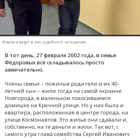
С
Е
И
Ильина ведут в зал судебного заседания.
Т
К
В тот день, 27 февраля 2002 года, в семье
Фёдоровых всё складывалось просто
замечательно.
У
Члены семьи – пожилые родители и их 40-
летний сын – жили тогда на самой окраине
Х
Новгорода, в маленьком покосившемся
М
домишке на Кречной улице. Но у них была и
Ч
квартира, расположенная в центре города, на
Н
улице Космонавтов. Это жильё они сдавали и,
собственно, на те деньги и жили. Так вот, с
Я
самого утра глава семейства Сергей Иванович