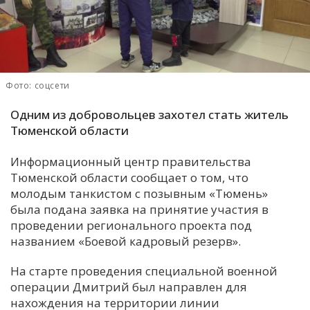
С
Е
И
Фото: соцсети
Т
Одним из добровольцев захотел стать житель
К
Тюменской области
Информационный центр правительства
У
Тюменской области сообщает о том, что
молодым танкистом с позывным «Тюмень»
Х
была подана заявка на принятие участия в
проведении регионального проекта под
М
названием «Боевой кадровый резерв».
Ч
Н
На старте проведения специальной военной
Я
операции Дмитрий был направлен для
нахождения на территории линии