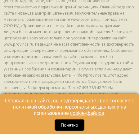
(Роскомнадзор). Учредитель: Общество с ограниченной
ответственностью Издательский дом «Провинция». Главный редактор
сайта Лифанцев Дмитрий Евгеньевич. Исключительные права на
материалы, размещенные на сайте www.province.ru, принадлежат
ООО ИД «Провинция» и не могут быть использованы другими
лицами без письменного разрешения правообладателя. Частичное
цитирование возможно только при условии гиперссылки на сайт
www.province.ru. Редакция не несет ответственности за достоверность
информации, содержащейся в рекламных объявлениях. Сообщения
и комментарии пользователей на сайте размещаются без
предварительного редактирования. Редакция вправе удалить с сайта
указанные сообщения и комментарии, в случае если они нарушают
требования законодательства. E-mail - info@province.ru. Этот адрес
электронной почты защищен от спам-ботов. У вас должен быть
включен JavaScript для просмотра. Tел. +7 495 789 42 70. На
информационном ресурсе применяются рекомендательные
технологии (информационные технологии предоставления
Оставаясь на сайте, вы подтверждаете свое согласие с
информации на основе сбора, систематизации и анализа сведений,
политикой обработки персональных данных
и на
относящихся к предпочтениям пользователей сети "Интернет",
использование
cookie-файлов
.
находящихся на территории Российской Федерации) © ООО ИД
16
«Провинция», 2013 - 2024г.
Понятно