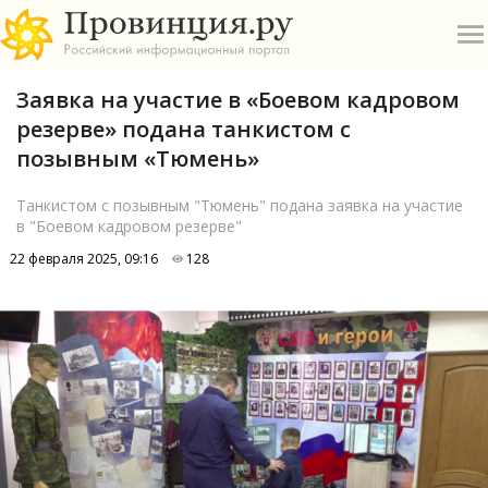
Заявка на участие в «Боевом кадровом
резерве» подана танкистом с
позывным «Тюмень»
Танкистом с позывным "Тюмень" подана заявка на участие
в "Боевом кадровом резерве"
О
22 февраля 2025, 09:16
128
А
П
Б
В
Р