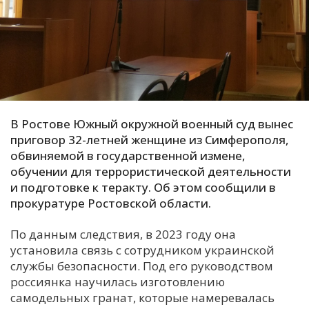
С
Е
И
Т
К
В Ростове Южный окружной военный суд вынес
приговор 32-летней женщине из Симферополя,
обвиняемой в государственной измене,
У
обучении для террористической деятельности
и подготовке к теракту. Об этом сообщили в
прокуратуре Ростовской области.
Х
М
По данным следствия, в 2023 году она
Ч
установила связь с сотрудником украинской
Н
службы безопасности. Под его руководством
Я
россиянка научилась изготовлению
самодельных гранат, которые намеревалась