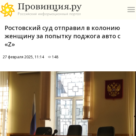
Ростовский суд отправил в колонию
женщину за попытку поджога авто с
«Z»
27 февраля 2025, 11:14
148
О
А
П
Б
В
Р