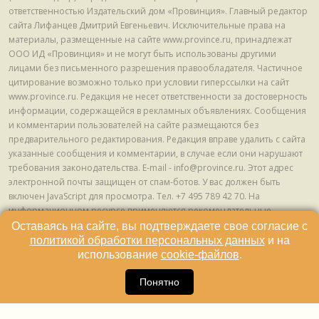
ответственностью Издательский дом «Провинция». Главный редактор
сайта Лифанцев Дмитрий Евгеньевич. Исключительные права на
материалы, размещенные на сайте www.province.ru, принадлежат
ООО ИД «Провинция» и не могут быть использованы другими
лицами без письменного разрешения правообладателя. Частичное
цитирование возможно только при условии гиперссылки на сайт
www.province.ru. Редакция не несет ответственности за достоверность
информации, содержащейся в рекламных объявлениях. Сообщения
и комментарии пользователей на сайте размещаются без
предварительного редактирования. Редакция вправе удалить с сайта
указанные сообщения и комментарии, в случае если они нарушают
требования законодательства. E-mail - info@province.ru. Этот адрес
электронной почты защищен от спам-ботов. У вас должен быть
включен JavaScript для просмотра. Tел. +7 495 789 42 70. На
информационном ресурсе применяются рекомендательные
технологии (информационные технологии предоставления
Оставаясь на сайте, вы подтверждаете свое согласие с
информации на основе сбора, систематизации и анализа сведений,
политикой обработки персональных данных
и на
относящихся к предпочтениям пользователей сети "Интернет",
использование
cookie-файлов
.
находящихся на территории Российской Федерации) © ООО ИД
16
«Провинция», 2013 - 2024г.
Понятно