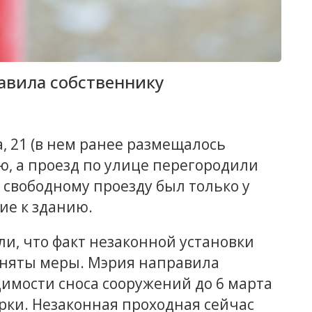
авила собственнику
, 21 (в нем ранее размещалось
, а проезд по улице перегородили
 свободному проезду был только у
ие к зданию.
и, что факт незаконной установки
иняты меры. Мэрия направила
имости сноса сооружений до 6 марта
рки. Незаконная проходная сейчас