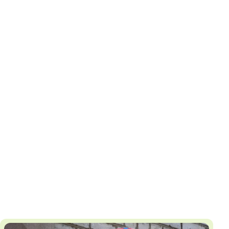
И
Т
К
У
Х
М
Ч
Н
Я