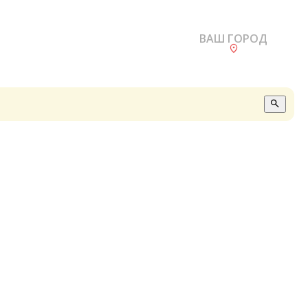
ВАШ ГОРОД
О
А
П
Б
В
Р
С
Е