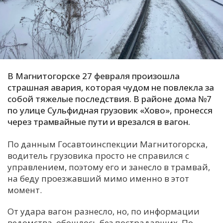
С
Е
И
Т
В Магнитогорске 27 февраля произошла
К
страшная авария, которая чудом не повлекла за
собой тяжелые последствия. В районе дома №7
по улице Сульфидная грузовик «Хово», пронесся
У
через трамвайные пути и врезался в вагон.
По данным Госавтоинспекции Магнитогорска,
Х
водитель грузовика просто не справился с
М
управлением, поэтому его и занесло в трамвай,
Ч
на беду проезжавший мимо именно в этот
момент.
Н
Я
От удара вагон разнесло, но, по информации
ведомства, обошлось без пострадавших. По