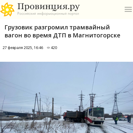
Грузовик разгромил трамвайный
вагон во время ДТП в Магнитогорске
27 февраля 2025, 16:46
420
О
А
П
Б
В
Р