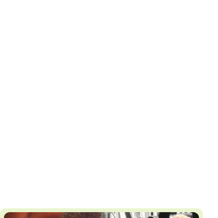
И
Т
К
У
Х
М
Ч
Н
Я