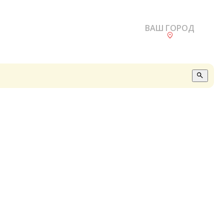
ВАШ ГОРОД
О
А
П
Б
В
Р
С
Е