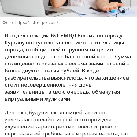
С
Е
Фото: https://ru.freepik.com/
И
В отдел полиции №1 УМВД России по городу
Кургану поступило заявление от жительницы
Т
города, сообщившей о крупном хищении
К
денежных средств с её банковской карты. Сумма
похищенного оказалась весьма значительной –
более двухсот тысяч рублей. В ходе
У
разбирательства выяснилось, что за хищением
стоит несовершеннолетняя дочь
Х
заявительницы, в свою очередь, обманутая
виртуальными жуликами.
М
Ч
Девочка, будучи школьницей, активно
Н
увлекалась онлайн-игрой, в которой для
Я
улучшения характеристик своего игрового
персонажа ей требовалась игровая валюта, так