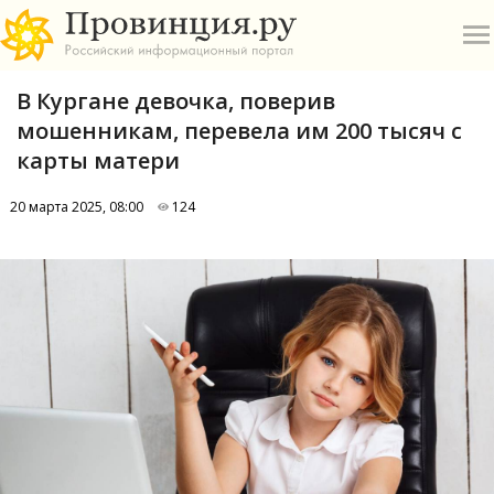
В Кургане девочка, поверив
мошенникам, перевела им 200 тысяч с
карты матери
20 марта 2025, 08:00
124
О
А
П
Б
В
Р