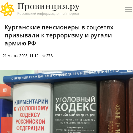
Курганские пенсионеры в соцсетях
призывали к терроризму и ругали
армию РФ
21 марта 2025, 11:12
278
О
А
П
Б
В
Р