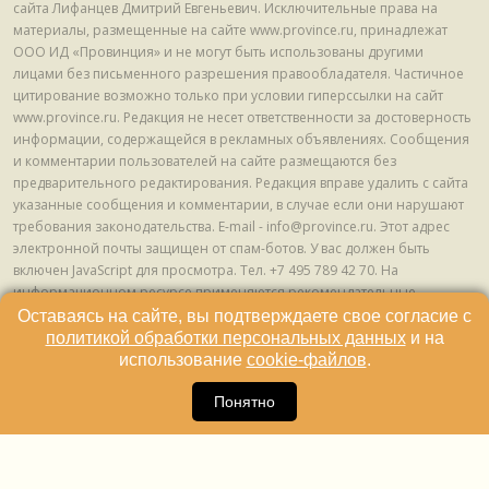
сайта Лифанцев Дмитрий Евгеньевич. Исключительные права на
материалы, размещенные на сайте www.province.ru, принадлежат
ООО ИД «Провинция» и не могут быть использованы другими
лицами без письменного разрешения правообладателя. Частичное
цитирование возможно только при условии гиперссылки на сайт
www.province.ru. Редакция не несет ответственности за достоверность
информации, содержащейся в рекламных объявлениях. Сообщения
и комментарии пользователей на сайте размещаются без
предварительного редактирования. Редакция вправе удалить с сайта
указанные сообщения и комментарии, в случае если они нарушают
требования законодательства. E-mail - info@province.ru. Этот адрес
электронной почты защищен от спам-ботов. У вас должен быть
включен JavaScript для просмотра. Tел. +7 495 789 42 70. На
информационном ресурсе применяются рекомендательные
технологии (информационные технологии предоставления
Оставаясь на сайте, вы подтверждаете свое согласие с
информации на основе сбора, систематизации и анализа сведений,
политикой обработки персональных данных
и на
относящихся к предпочтениям пользователей сети "Интернет",
использование
cookie-файлов
.
находящихся на территории Российской Федерации) © ООО ИД
16
«Провинция», 2013 - 2024г.
Понятно