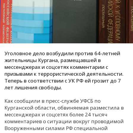
С
Е
И
Т
К
Уголовное дело возбудили против 64-летней
жительницы Кургана, размещавшей в
мессенджерах и соцсетях комментарии с
У
призывами к террористической деятельности.
Теперь в соответствии с УК РФ ей грозит до 7
лет лишения свободы.
Х
М
Как сообщили в пресс-службе УФСБ по
Ч
Курганской области, обвиняемая разместила в
Н
мессенджерах и соцсетях более 24 тысяч
Я
комментариев о ситуации вокруг проводимой
Вооруженными силами РФ специальной