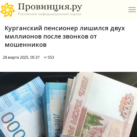
Курганский пенсионер лишился двух
миллионов после звонков от
мошенников
28 марта 2025, 05:37
553
О
А
П
Б
В
Р