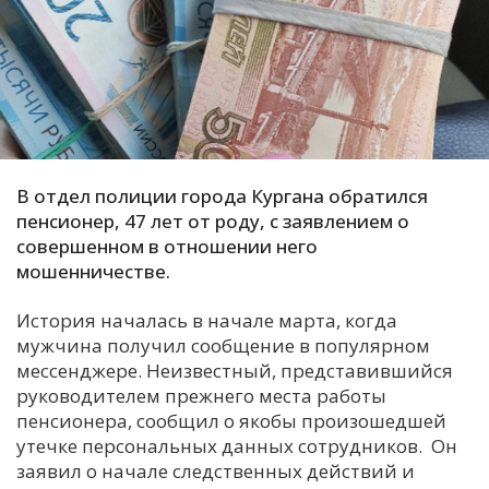
С
Е
И
Т
К
В отдел полиции города Кургана обратился
пенсионер, 47 лет от роду, с заявлением о
совершенном в отношении него
У
мошенничестве.
История началась в начале марта, когда
Х
мужчина получил сообщение в популярном
М
мессенджере. Неизвестный, представившийся
Ч
руководителем прежнего места работы
Н
пенсионера, сообщил о якобы произошедшей
Я
утечке персональных данных сотрудников. Он
заявил о начале следственных действий и