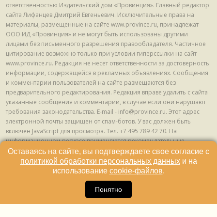
ответственностью Издательский дом «Провинция». Главный редактор
сайта Лифанцев Дмитрий Евгеньевич. Исключительные права на
материалы, размещенные на сайте www.province.ru, принадлежат
ООО ИД «Провинция» и не могут быть использованы другими
лицами без письменного разрешения правообладателя. Частичное
цитирование возможно только при условии гиперссылки на сайт
www.province.ru. Редакция не несет ответственности за достоверность
информации, содержащейся в рекламных объявлениях. Сообщения
и комментарии пользователей на сайте размещаются без
предварительного редактирования. Редакция вправе удалить с сайта
указанные сообщения и комментарии, в случае если они нарушают
требования законодательства. E-mail - info@province.ru. Этот адрес
электронной почты защищен от спам-ботов. У вас должен быть
включен JavaScript для просмотра. Tел. +7 495 789 42 70. На
информационном ресурсе применяются рекомендательные
технологии (информационные технологии предоставления
Оставаясь на сайте, вы подтверждаете свое согласие с
информации на основе сбора, систематизации и анализа сведений,
политикой обработки персональных данных
и на
относящихся к предпочтениям пользователей сети "Интернет",
использование
cookie-файлов
.
находящихся на территории Российской Федерации) © ООО ИД
16
«Провинция», 2013 - 2024г.
Понятно