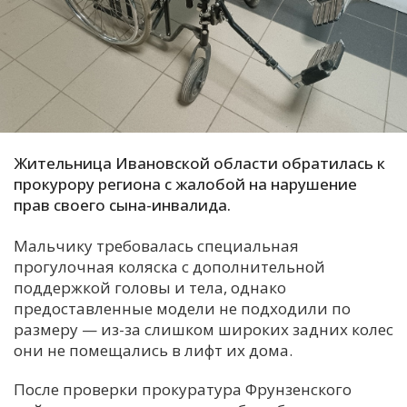
С
Е
И
Т
К
Жительница Ивановской области обратилась к
прокурору региона с жалобой на нарушение
прав своего сына-инвалида.
У
Мальчику требовалась специальная
прогулочная коляска с дополнительной
Х
поддержкой головы и тела, однако
М
предоставленные модели не подходили по
Ч
размеру — из-за слишком широких задних колес
Н
они не помещались в лифт их дома.
Я
После проверки прокуратура Фрунзенского