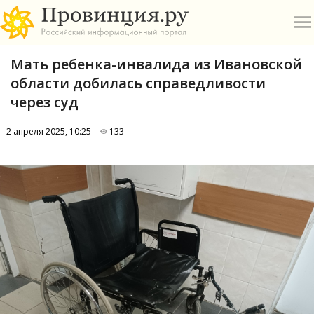
Мать ребенка-инвалида из Ивановской
области добилась справедливости
через суд
2 апреля 2025, 10:25
133
О
А
П
Б
В
Р