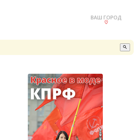
ВАШ ГОРОД
О
А
П
Б
В
Р
С
Е