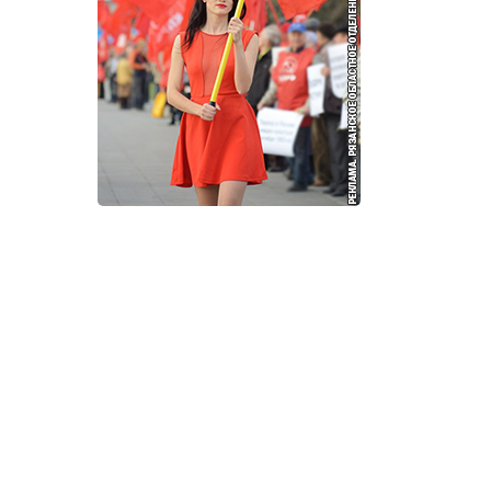
И
Т
К
У
Х
М
Ч
Н
Я