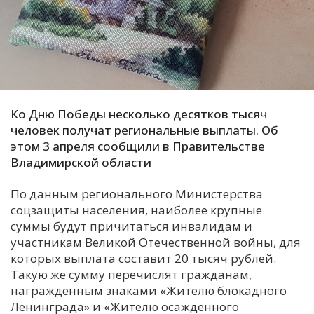
С
Е
И
Т
Ко Дню Победы несколько десятков тысяч
К
человек получат региональные выплаты. Об
этом 3 апреля сообщили в Правительстве
Владимирской области
У
По данным регионального Министерства
Х
соцзащиты населения, наиболее крупные
суммы будут причитаться инвалидам и
М
участникам Великой Отечественной войны, для
Ч
которых выплата составит 20 тысяч рублей.
Н
Такую же сумму перечислят гражданам,
Я
награжденным знаками «Жителю блокадного
Ленинграда» и «Жителю осажденного