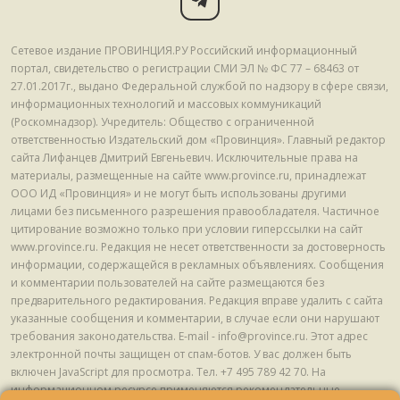
Сетевое издание ПРОВИНЦИЯ.РУ Российский информационный
портал, свидетельство о регистрации СМИ ЭЛ № ФС 77 – 68463 от
27.01.2017г., выдано Федеральной службой по надзору в сфере связи,
информационных технологий и массовых коммуникаций
(Роскомнадзор). Учредитель: Общество с ограниченной
ответственностью Издательский дом «Провинция». Главный редактор
сайта Лифанцев Дмитрий Евгеньевич. Исключительные права на
материалы, размещенные на сайте www.province.ru, принадлежат
ООО ИД «Провинция» и не могут быть использованы другими
лицами без письменного разрешения правообладателя. Частичное
цитирование возможно только при условии гиперссылки на сайт
www.province.ru. Редакция не несет ответственности за достоверность
информации, содержащейся в рекламных объявлениях. Сообщения
и комментарии пользователей на сайте размещаются без
предварительного редактирования. Редакция вправе удалить с сайта
указанные сообщения и комментарии, в случае если они нарушают
требования законодательства. E-mail - info@province.ru. Этот адрес
электронной почты защищен от спам-ботов. У вас должен быть
включен JavaScript для просмотра. Tел. +7 495 789 42 70. На
информационном ресурсе применяются рекомендательные