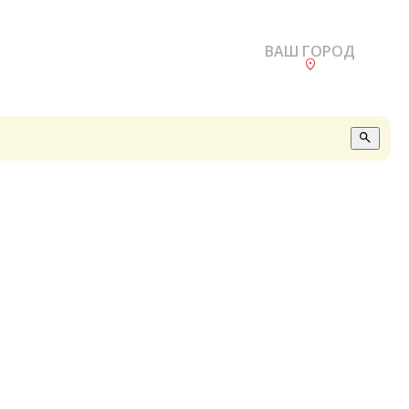
ВАШ ГОРОД
О
А
П
Б
В
Р
С
Е