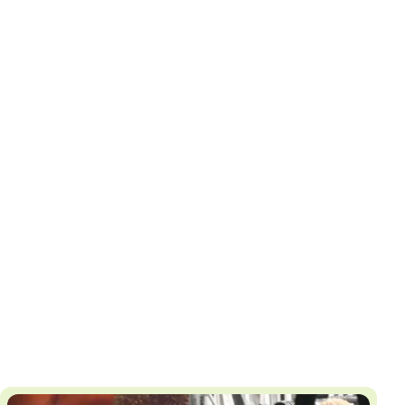
И
Т
К
У
Х
М
Ч
Н
Я