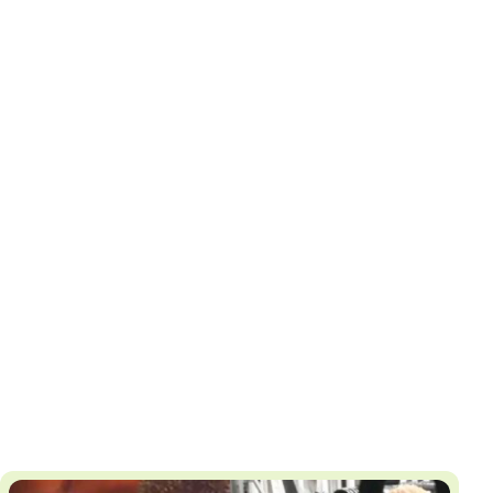
И
Т
К
У
Х
М
Ч
Н
Я