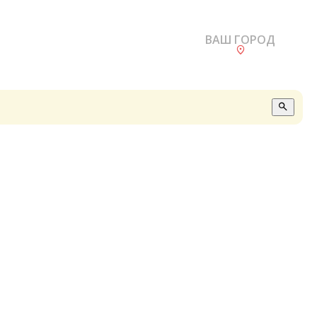
ВАШ ГОРОД
О
А
П
Б
В
Р
С
Е