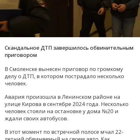
С
Е
И
Т
Скандальное ДТП завершилось обвинительным
К
приговором
В Смоленске вынесен приговор по громкому
У
делу о ДТП, в котором пострадало несколько
человек.
Х
Авария произошла в Ленинском районе на
М
улице Кирова в сентябре 2024 года. Несколько
Ч
человек стояли на остановке у дома №20 и
ждали своих автобусов.
Н
Я
В этот момент по встречной полосе мчал 22-
летний обвиняемый на своем авто. Как