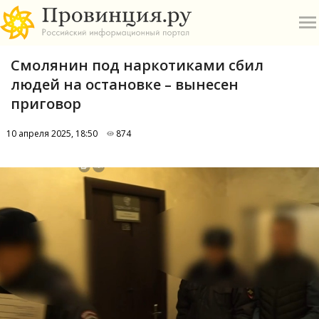
Смолянин под наркотиками сбил
людей на остановке – вынесен
приговор
10 апреля 2025, 18:50
874
О
А
П
Б
В
Р