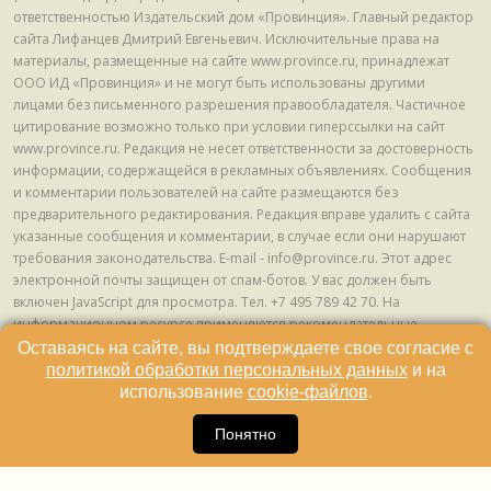
ответственностью Издательский дом «Провинция». Главный редактор
сайта Лифанцев Дмитрий Евгеньевич. Исключительные права на
материалы, размещенные на сайте www.province.ru, принадлежат
ООО ИД «Провинция» и не могут быть использованы другими
лицами без письменного разрешения правообладателя. Частичное
цитирование возможно только при условии гиперссылки на сайт
www.province.ru. Редакция не несет ответственности за достоверность
информации, содержащейся в рекламных объявлениях. Сообщения
и комментарии пользователей на сайте размещаются без
предварительного редактирования. Редакция вправе удалить с сайта
указанные сообщения и комментарии, в случае если они нарушают
требования законодательства. E-mail - info@province.ru. Этот адрес
электронной почты защищен от спам-ботов. У вас должен быть
включен JavaScript для просмотра. Tел. +7 495 789 42 70. На
информационном ресурсе применяются рекомендательные
технологии (информационные технологии предоставления
Оставаясь на сайте, вы подтверждаете свое согласие с
информации на основе сбора, систематизации и анализа сведений,
политикой обработки персональных данных
и на
относящихся к предпочтениям пользователей сети "Интернет",
использование
cookie-файлов
.
находящихся на территории Российской Федерации) © ООО ИД
16
«Провинция», 2013 - 2024г.
Понятно