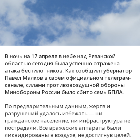
С
Е
И
Т
К
В ночь на 17 апреля в небе над Рязанской
областью сегодня была успешно отражена
атака беспилотников. Как сообщил губернатор
У
Павел Малков в своём официальном телеграм-
канале, силами противовоздушной обороны
Минобороны России было сбито семь БПЛА.
Х
М
По предварительным данным, жертв и
Ч
разрушений удалось избежать — ни
Н
гражданское население, ни инфраструктура не
Я
пострадали. Все вражеские аппараты были
ликвидированы в воздухе, не достигнув целей.