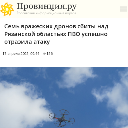
Семь вражеских дронов сбиты над
Рязанской областью: ПВО успешно
отразила атаку
17 апреля 2025, 09:44
156
О
А
П
Б
В
Р