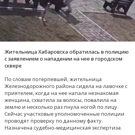
С
Е
И
Т
К
Жительница Хабаровска обратилась в полицию
с заявлением о нападении на нее в городском
сквере
У
По словам потерпевшей, жительница
Железнодорожного района сидела на лавочке с
Х
приятелем, когда на нее напала незнакомая
М
женщина, схватила за волосы, повалила на
Ч
землю и несколько раз пнула ногой по лицу.
Сейчас участковые уполномоченные полиции
Н
проводят проверку по данному факту.
Я
Назначена судебно-медицинская экспертиза.