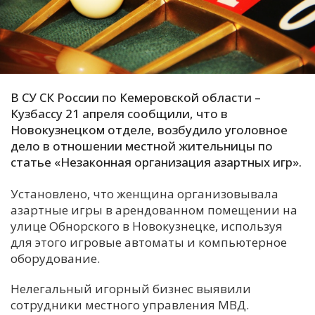
С
Е
И
В СУ СК России по Кемеровской области –
Т
Кузбассу 21 апреля сообщили, что в
К
Новокузнецком отделе, возбудило уголовное
дело в отношении местной жительницы по
статье «Незаконная организация азартных игр».
У
Установлено, что женщина организовывала
Х
азартные игры в арендованном помещении на
улице Обнорского в Новокузнецке, используя
М
для этого игровые автоматы и компьютерное
Ч
оборудование.
Н
Я
Нелегальный игорный бизнес выявили
сотрудники местного управления МВД.