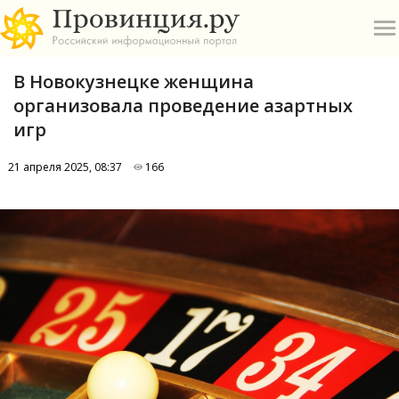
В Новокузнецке женщина
организовала проведение азартных
игр
21 апреля 2025, 08:37
166
О
А
П
Б
В
Р