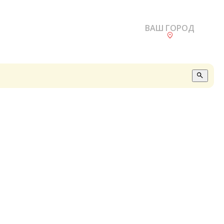
ВАШ ГОРОД
О
А
П
Б
В
Р
С
Е