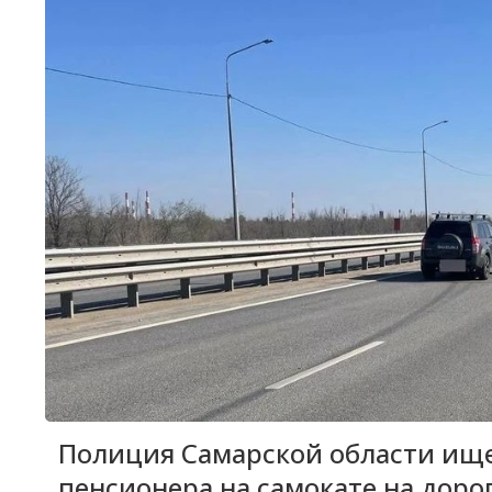
Полиция Самарской области ище
пенсионера на самокате на доро