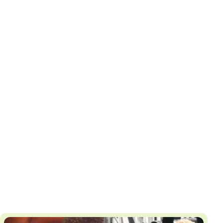
И
Т
К
У
Х
М
Ч
Н
Я