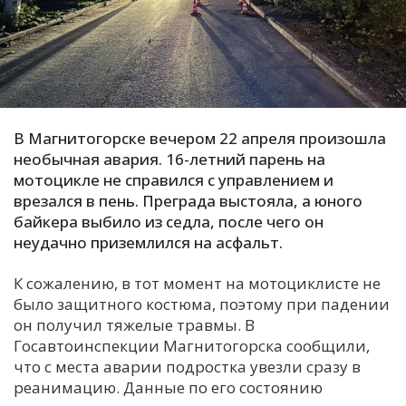
С
Е
И
Т
В Магнитогорске вечером 22 апреля произошла
К
необычная авария. 16-летний парень на
мотоцикле не справился с управлением и
врезался в пень. Преграда выстояла, а юного
У
байкера выбило из седла, после чего он
неудачно приземлился на асфальт.
Х
К сожалению, в тот момент на мотоциклисте не
М
было защитного костюма, поэтому при падении
Ч
он получил тяжелые травмы. В
Госавтоинспекции Магнитогорска сообщили,
Н
что с места аварии подростка увезли сразу в
Я
реанимацию. Данные по его состоянию