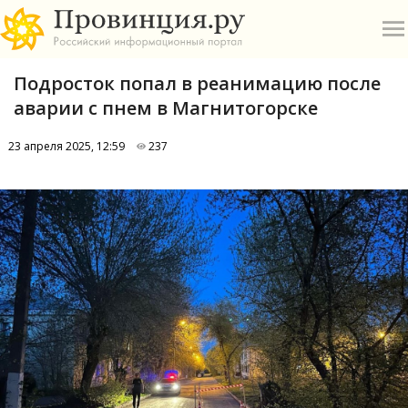
Подросток попал в реанимацию после
аварии с пнем в Магнитогорске
23 апреля 2025, 12:59
237
О
А
П
Б
В
Р