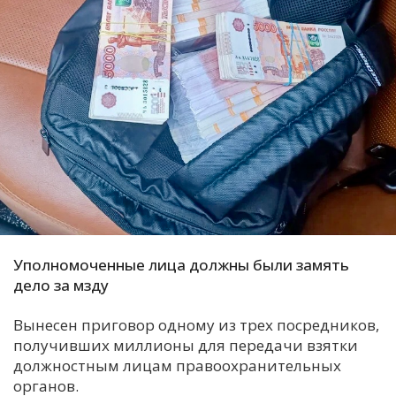
С
Е
И
Т
К
У
Х
Уполномоченные лица должны были замять
дело за мзду
М
Ч
Вынесен приговор одному из трех посредников,
Н
получивших миллионы для передачи взятки
Я
должностным лицам правоохранительных
органов.