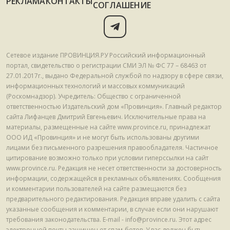
РЕКЛАМА
КОНТАКТЫ
СОГЛАШЕНИЕ
Сетевое издание ПРОВИНЦИЯ.РУ Российский информационный
портал, свидетельство о регистрации СМИ ЭЛ № ФС 77 – 68463 от
27.01.2017г., выдано Федеральной службой по надзору в сфере связи,
информационных технологий и массовых коммуникаций
(Роскомнадзор). Учредитель: Общество с ограниченной
ответственностью Издательский дом «Провинция». Главный редактор
сайта Лифанцев Дмитрий Евгеньевич. Исключительные права на
материалы, размещенные на сайте www.province.ru, принадлежат
ООО ИД «Провинция» и не могут быть использованы другими
лицами без письменного разрешения правообладателя. Частичное
цитирование возможно только при условии гиперссылки на сайт
www.province.ru. Редакция не несет ответственности за достоверность
информации, содержащейся в рекламных объявлениях. Сообщения
и комментарии пользователей на сайте размещаются без
предварительного редактирования. Редакция вправе удалить с сайта
указанные сообщения и комментарии, в случае если они нарушают
требования законодательства. E-mail - info@province.ru. Этот адрес
электронной почты защищен от спам-ботов. У вас должен быть