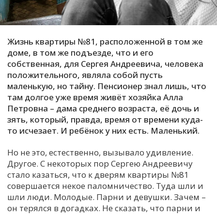
С
Е
Жизнь квартиры №81, расположенной в том же
доме, в том же подъезде, что и его
И
собственная, для Сергея Андреевича, человека
Т
положительного, являла собой пусть
К
маленькую, но тайну. Пенсионер знал лишь, что
там долгое уже время живёт хозяйка Алла
Петровна – дама среднего возраста, её дочь и
У
зять, который, правда, время от времени куда-
то исчезает. И ребёнок у них есть. Маленький.
Х
Но не это, естественно, вызывало удивление.
М
Другое. С некоторых пор Сергею Андреевичу
Ч
стало казаться, что к дверям квартиры №81
Н
совершается некое паломничество. Туда шли и
шли люди. Молодые. Парни и девушки. Зачем –
Я
он терялся в догадках. Не сказать, что парни и