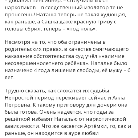
– добавил пенсионер. – Отлучили их от
наркотиков – в следственный изолятор те не
пронесёшь! Наташа теперь не такая худющая,
как раньше, а Сашка даже красную гриву с
головы сбрил, теперь – «под ноль».
Несмотря на то, что оба ограничены в
родительских правах, в качестве смягчающего
наказание обстоятельства суд учёл «наличие
несовершеннолетнего ребёнка». Наталье было
назначено 4 года лишения свободы, её мужу – 6
лет.
Трудно сказать, как сложатся их судьбы.
Непростой период переживает сейчас и Алла
Петровна. К такому приговору для дочери она
была готова. Очень надеется, что годы за
решёткой избавят Наталью от наркотической
зависимости. Что же касается Артёмки, то, как и
раньше, он находится в ауре любви