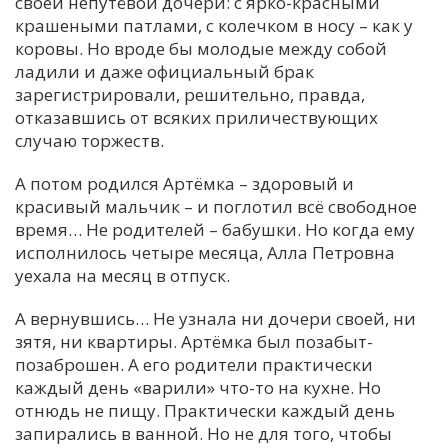
своей непутёвой дочери: с ярко-красными
крашеными патлами, с колечком в носу – как у
коровы. Но вроде бы молодые между собой
ладили и даже официальный брак
зарегистрировали, решительно, правда,
отказавшись от всяких приличествующих
случаю торжеств.
А потом родился Артёмка – здоровый и
красивый мальчик – и поглотил всё свободное
время… Не родителей – бабушки. Но когда ему
исполнилось четыре месяца, Алла Петровна
уехала на месяц в отпуск.
А вернувшись… Не узнала ни дочери своей, ни
зятя, ни квартиры. Артёмка был позабыт-
позаброшен. А его родители практически
каждый день «варили» что-то на кухне. Но
отнюдь не пищу. Практически каждый день
запирались в ванной. Но не для того, чтобы