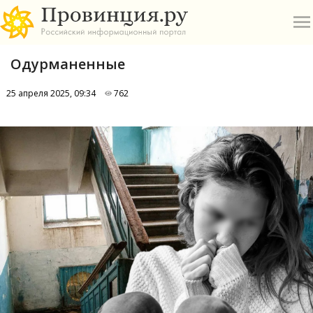
Одурманенные
25 апреля 2025, 09:34
762
О
А
П
Б
В
Р