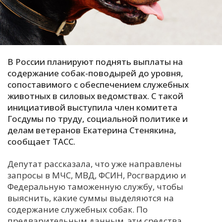
С
Е
И
В России планируют поднять выплаты на
Т
содержание собак-поводырей до уровня,
сопоставимого с обеспечением служебных
К
животных в силовых ведомствах. С такой
инициативой выступила член комитета
У
Госдумы по труду, социальной политике и
делам ветеранов Екатерина Стенякина,
сообщает ТАСС.
Х
М
Депутат рассказала, что уже направлены
Ч
запросы в МЧС, МВД, ФСИН, Росгвардию и
Федеральную таможенную службу, чтобы
Н
выяснить, какие суммы выделяются на
Я
содержание служебных собак. По
предварительным данным, эти средства