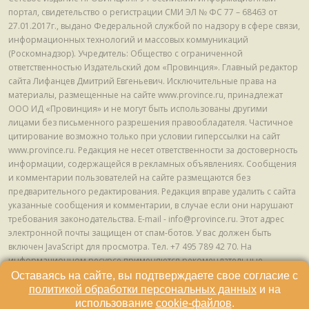
портал, свидетельство о регистрации СМИ ЭЛ № ФС 77 – 68463 от
27.01.2017г., выдано Федеральной службой по надзору в сфере связи,
информационных технологий и массовых коммуникаций
(Роскомнадзор). Учредитель: Общество с ограниченной
ответственностью Издательский дом «Провинция». Главный редактор
сайта Лифанцев Дмитрий Евгеньевич. Исключительные права на
материалы, размещенные на сайте www.province.ru, принадлежат
ООО ИД «Провинция» и не могут быть использованы другими
лицами без письменного разрешения правообладателя. Частичное
цитирование возможно только при условии гиперссылки на сайт
www.province.ru. Редакция не несет ответственности за достоверность
информации, содержащейся в рекламных объявлениях. Сообщения
и комментарии пользователей на сайте размещаются без
предварительного редактирования. Редакция вправе удалить с сайта
указанные сообщения и комментарии, в случае если они нарушают
требования законодательства. E-mail - info@province.ru. Этот адрес
электронной почты защищен от спам-ботов. У вас должен быть
включен JavaScript для просмотра. Tел. +7 495 789 42 70. На
информационном ресурсе применяются рекомендательные
технологии (информационные технологии предоставления
Оставаясь на сайте, вы подтверждаете свое согласие с
информации на основе сбора, систематизации и анализа сведений,
политикой обработки персональных данных
и на
относящихся к предпочтениям пользователей сети "Интернет",
использование
cookie-файлов
.