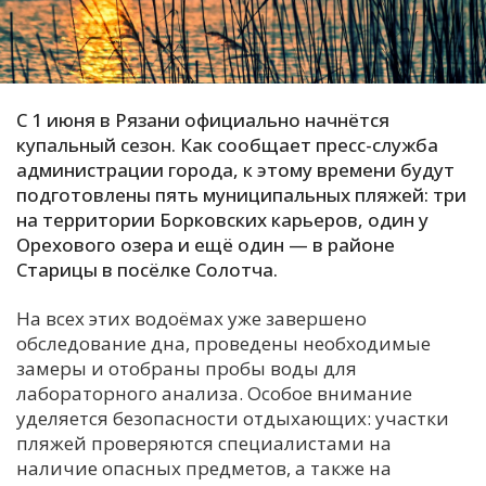
С
Е
С 1 июня в Рязани официально начнётся
И
купальный сезон. Как сообщает пресс-служба
Т
администрации города, к этому времени будут
К
подготовлены пять муниципальных пляжей: три
на территории Борковских карьеров, один у
Орехового озера и ещё один — в районе
У
Старицы в посёлке Солотча.
На всех этих водоёмах уже завершено
Х
обследование дна, проведены необходимые
М
замеры и отобраны пробы воды для
Ч
лабораторного анализа. Особое внимание
Н
уделяется безопасности отдыхающих: участки
Я
пляжей проверяются специалистами на
наличие опасных предметов, а также на