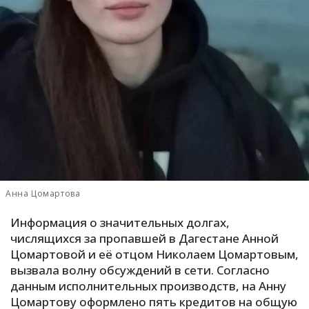
С
Е
И
Т
К
У
Анна Цомартова
Х
Информация о значительных долгах,
М
числящихся за пропавшей в Дагестане Анной
Ч
Цомартовой и её отцом Николаем Цомартовым,
Н
вызвала волну обсуждений в сети. Согласно
Я
данным исполнительных производств, на Анну
Цомартову оформлено пять кредитов на общую