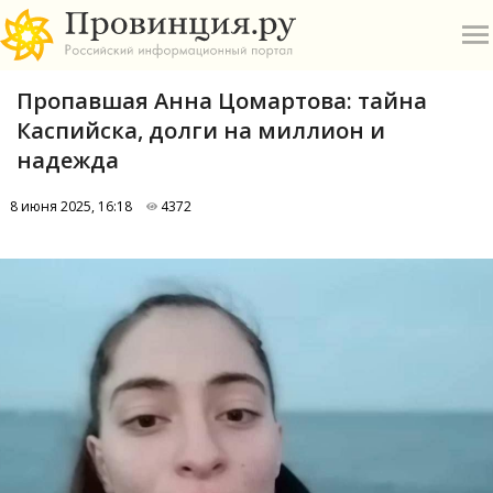
Пропавшая Анна Цомартова: тайна
Каспийска, долги на миллион и
надежда
8 июня 2025, 16:18
4372
О
А
П
Б
В
Р