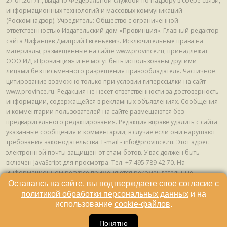
27.01.2017г., выдано Федеральной службой по надзору в сфере связи,
информационных технологий и массовых коммуникаций
(Роскомнадзор). Учредитель: Общество с ограниченной
ответственностью Издательский дом «Провинция». Главный редактор
сайта Лифанцев Дмитрий Евгеньевич. Исключительные права на
материалы, размещенные на сайте www.province.ru, принадлежат
ООО ИД «Провинция» и не могут быть использованы другими
лицами без письменного разрешения правообладателя. Частичное
цитирование возможно только при условии гиперссылки на сайт
www.province.ru. Редакция не несет ответственности за достоверность
информации, содержащейся в рекламных объявлениях. Сообщения
и комментарии пользователей на сайте размещаются без
предварительного редактирования. Редакция вправе удалить с сайта
указанные сообщения и комментарии, в случае если они нарушают
требования законодательства. E-mail - info@province.ru. Этот адрес
электронной почты защищен от спам-ботов. У вас должен быть
включен JavaScript для просмотра. Tел. +7 495 789 42 70. На
информационном ресурсе применяются рекомендательные
технологии (информационные технологии предоставления
Оставаясь на сайте, вы подтверждаете свое согласие с
информации на основе сбора, систематизации и анализа сведений,
политикой обработки персональных данных
и на
относящихся к предпочтениям пользователей сети "Интернет",
использование
cookie-файлов
.
находящихся на территории Российской Федерации) © ООО ИД
«Провинция», 2013 - 2024г.
Понятно