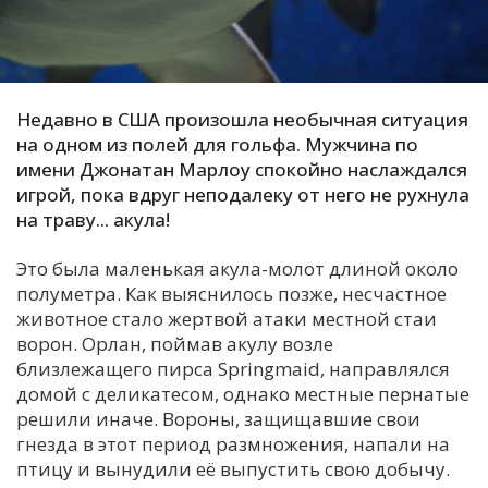
С
Е
Недавно в США произошла необычная ситуация
И
на одном из полей для гольфа. Мужчина по
Т
имени Джонатан Марлоу спокойно наслаждался
К
игрой, пока вдруг неподалеку от него не рухнула
на траву... акула!
У
Это была маленькая акула-молот длиной около
полуметра. Как выяснилось позже, несчастное
животное стало жертвой атаки местной стаи
Х
ворон. Орлан, поймав акулу возле
М
близлежащего пирса Springmaid, направлялся
Ч
домой с деликатесом, однако местные пернатые
Н
решили иначе. Вороны, защищавшие свои
Я
гнезда в этот период размножения, напали на
птицу и вынудили её выпустить свою добычу.