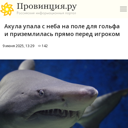
Акула упала с неба на поле для гольфа
и приземлилась прямо перед игроком
9 июня 2025, 13:29
142
О
А
П
Б
В
Р