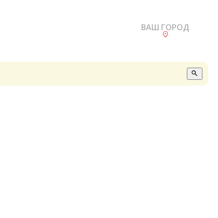
ВАШ ГОРОД
О
А
П
Б
В
Р
С
Е