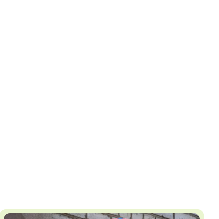
И
Т
К
У
Х
М
Ч
Н
Я