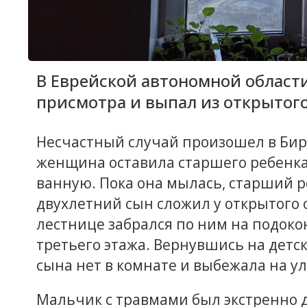
В Еврейской автономной области
присмотра и выпал из открытого
Несчастный случай произошел в Би
женщина оставила старшего ребенка
ванную. Пока она мылась, старший р
двухлетний сын сложил у открытого 
лестнице забрался по ним на подоко
третьего этажа. Вернувшись на детс
сына нет в комнате и выбежала на ул
Мальчик с травмами был экстренно д