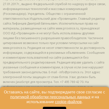
27.01.2017г., выдано Федеральной службой по надзору в сфере связи,
информационных технологий и массовых коммуникаций
(Роскомнадзор). Учредитель: Общество с ограниченной
ответственностью Издательский дом «Провинция». Главный редактор
сайта Лифанцев Дмитрий Евгеньевич. Исключительные права на
материалы, размещенные на сайте www.province.ru, принадлежат
ООО ИД «Провинция» и не могут быть использованы другими
лицами без письменного разрешения правообладателя. Частичное
цитирование возможно только при условии гиперссылки на сайт
www.province.ru. Редакция не несет ответственности за достоверность
информации, содержащейся в рекламных объявлениях. Сообщения
и комментарии пользователей на сайте размещаются без
предварительного редактирования. Редакция вправе удалить с сайта
указанные сообщения и комментарии, в случае если они нарушают
требования законодательства. E-mail - info@province.ru. Этот адрес
электронной почты защищен от спам-ботов. У вас должен быть
включен JavaScript для просмотра. Tел. +7 495 789 42 70. На
информационном ресурсе применяются рекомендательные
технологии (информационные технологии предоставления
Оставаясь на сайте, вы подтверждаете свое согласие с
информации на основе сбора, систематизации и анализа сведений,
политикой обработки персональных данных
и на
относящихся к предпочтениям пользователей сети "Интернет",
использование
cookie-файлов
.
находящихся на территории Российской Федерации) © ООО ИД