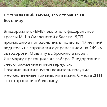
С
Е
Пострадавший выжил, его отправили в
больницу
И
Внедорожник «БМВ» вылетел с федеральной
Т
трассы М-1 в Смоленской области. ДТП
К
произошло в понедельник в полдень. 47-летний
водитель не справился с управлением на 249 км
автодороги. Машину выбросило в кювет.
У
Иномарку протащило до забора. Внедорожник
снес ограждение и перевернулся.
Находившийся внутри водитель получил
Х
множественные травмы, но выжил. С места ДТП
М
его отправили в больницу.
Ч
Н
Я