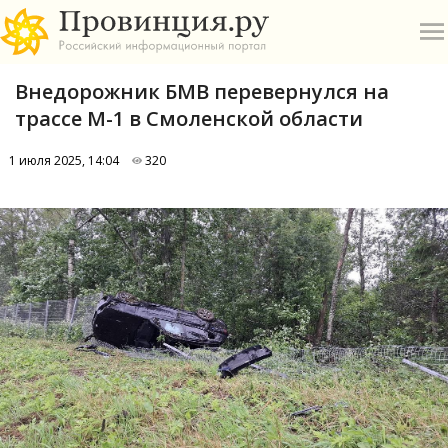
Внедорожник БМВ перевернулся на
трассе М-1 в Смоленской области
1 июля 2025, 14:04
320
О
А
П
Б
В
Р