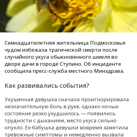
С
Е
И
Семнадцатилетняя жительница Подмосковья
Т
чудом избежала трагической смерти после
К
случайного укуса обыкновенного шмеля во
дворе дачи в городе Ступино. Об инциденте
сообщила пресс-служба местного Минздрава.
У
Как развивались события?
Х
Укушенная девушка сначала проигнорировала
М
незначительную боль в руке, однако ночью
Ч
состояние резко ухудшилось — появились
Н
трудности с дыханием, место укуса сильно
Я
опухло. Ее бабушка девушки вовремя заметила
тревожные симптомы и немедленно вызвала