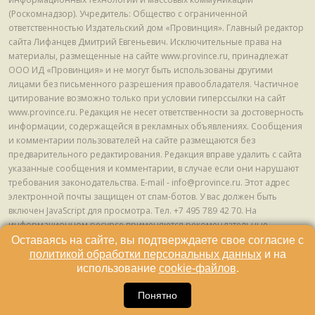
(Роскомнадзор). Учредитель: Общество с ограниченной
ответственностью Издательский дом «Провинция». Главный редактор
сайта Лифанцев Дмитрий Евгеньевич. Исключительные права на
материалы, размещенные на сайте www.province.ru, принадлежат
ООО ИД «Провинция» и не могут быть использованы другими
лицами без письменного разрешения правообладателя. Частичное
цитирование возможно только при условии гиперссылки на сайт
www.province.ru. Редакция не несет ответственности за достоверность
информации, содержащейся в рекламных объявлениях. Сообщения
и комментарии пользователей на сайте размещаются без
предварительного редактирования. Редакция вправе удалить с сайта
указанные сообщения и комментарии, в случае если они нарушают
требования законодательства. E-mail - info@province.ru. Этот адрес
электронной почты защищен от спам-ботов. У вас должен быть
включен JavaScript для просмотра. Tел. +7 495 789 42 70. На
информационном ресурсе применяются рекомендательные
технологии (информационные технологии предоставления
Оставаясь на сайте, вы подтверждаете свое согласие с
информации на основе сбора, систематизации и анализа сведений,
политикой обработки персональных данных
и на
относящихся к предпочтениям пользователей сети "Интернет",
использование
cookie-файлов
.
находящихся на территории Российской Федерации) © ООО ИД
16
«Провинция», 2013 - 2024г.
Понятно