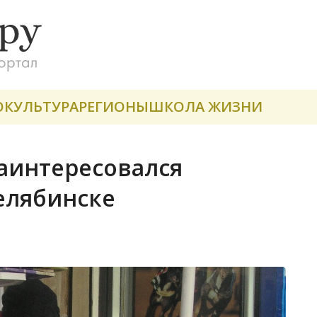
О
КУЛЬТУРА
РЕГИОНЫ
ШКОЛА ЖИЗНИ
аинтересовался
елябинске