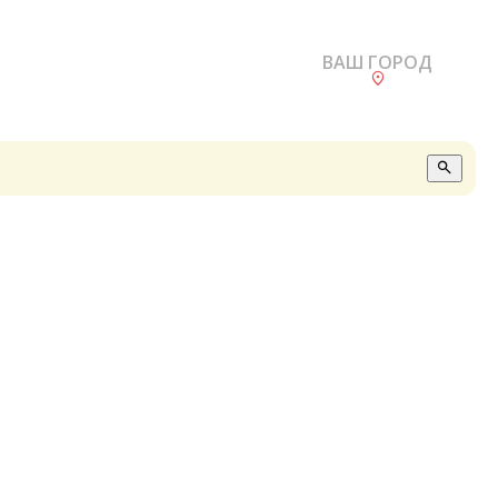
ВАШ ГОРОД
О
А
П
Б
В
Р
С
Е