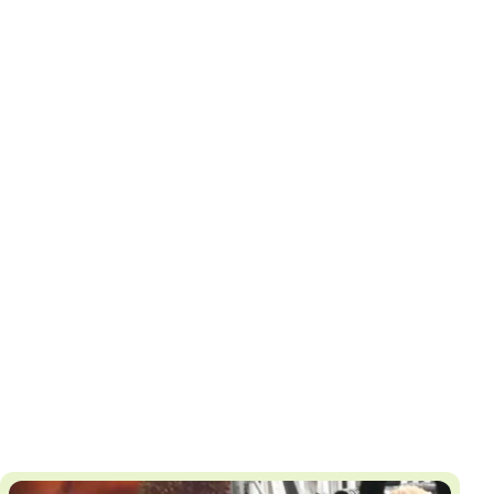
И
Т
К
У
Х
М
Ч
Н
Я